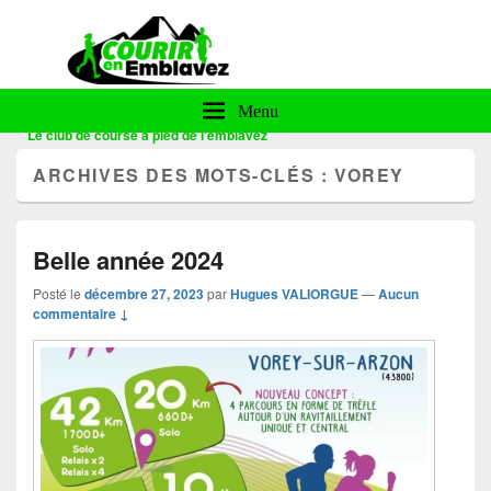
Courir en Emblavez
Menu
Le club de course à pied de l'emblavez
ARCHIVES DES MOTS-CLÉS :
VOREY
Belle année 2024
Posté le
décembre 27, 2023
par
Hugues VALIORGUE
—
Aucun
commentaire ↓