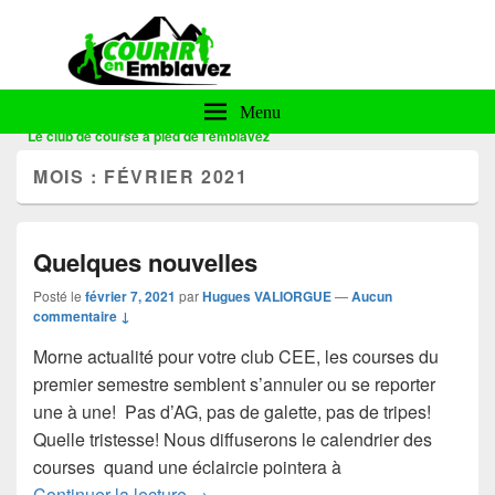
Courir en Emblavez
Menu
Le club de course à pied de l'emblavez
MOIS :
FÉVRIER 2021
Quelques nouvelles
Posté le
février 7, 2021
par
Hugues VALIORGUE
—
Aucun
commentaire ↓
Morne actualité pour votre club CEE, les courses du
premier semestre semblent s’annuler ou se reporter
une à une! Pas d’AG, pas de galette, pas de tripes!
Quelle tristesse! Nous diffuserons le calendrier des
courses quand une éclaircie pointera à
Quelques nouvelles
Continuer la lecture
→