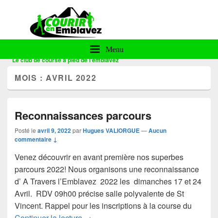
Courir en Emblavez
Menu
Le club de course à pied de l'emblavez
MOIS :
AVRIL 2022
Reconnaissances parcours
Posté le
avril 9, 2022
par
Hugues VALIORGUE
—
Aucun
commentaire ↓
Venez découvrir en avant première nos superbes
parcours 2022! Nous organisons une reconnaissance
d’ A Travers l’Emblavez 2022 les dimanches 17 et 24
Avril. RDV 09h00 précise salle polyvalente de St
Vincent. Rappel pour les inscriptions à la course du
Reconnaissances parcours
Continuer la lecture
→