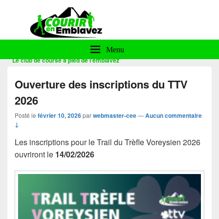
Courir en Emblavez
Menu
Le club de course à pied de l'emblavez
Ouverture des inscriptions du TTV
2026
Posté le
février 10, 2026
par
webmaster-cee
—
Aucun commentaire
↓
Les inscriptions pour le Trail du Trèfle Voreysien 2026
ouvriront le
14/02/2026