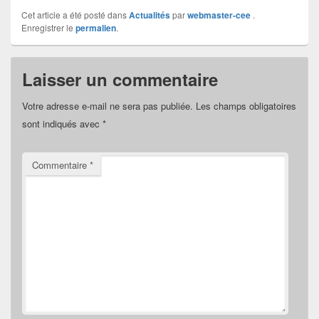
Cet article a été posté dans
Actualités
par
webmaster-cee
.
Enregistrer le
permalien
.
Laisser un commentaire
Votre adresse e-mail ne sera pas publiée.
Les champs obligatoires
sont indiqués avec
*
Commentaire
*