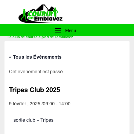
Courir en Emblavez
Menu
Le club de course à pied de l'emblavez
« Tous les Évènements
Cet évènement est passé.
Tripes Club 2025
9 février , 2025 /09:00
-
14:00
sortie club + Tripes