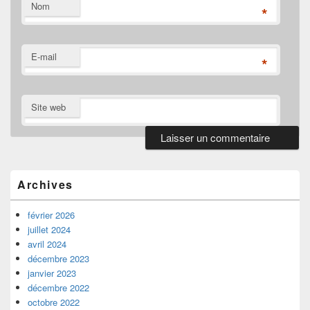
Nom
*
E-mail
*
Site web
Zone
principale
de
Archives
widget
pour
la
février 2026
barre
juillet 2024
latérale
avril 2024
décembre 2023
janvier 2023
décembre 2022
octobre 2022