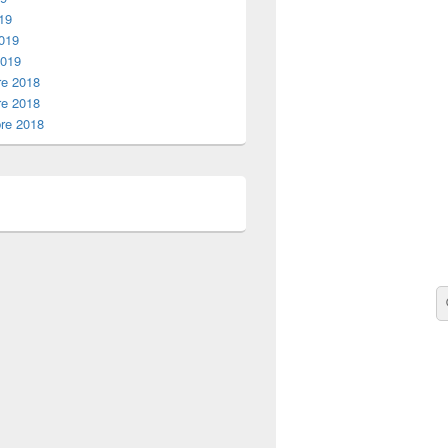
19
2019
2019
e 2018
e 2018
re 2018
Re