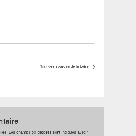
Trail des sources de la Loire
taire
liée.
Les champs obligatoires sont indiqués avec
*