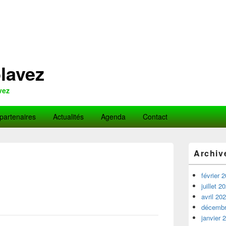
lavez
vez
partenaires
Actualités
Agenda
Contact
Zone
Archiv
principale
de
widget
février 
pour
juillet 2
la
avril 20
barre
décembr
latérale
janvier 