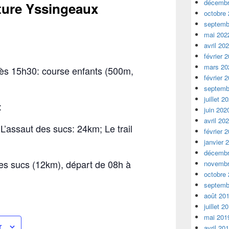
décembr
ature Yssingeaux
octobre
septemb
mai 202
avril 20
février 
mars 20
s 15h30: course enfants (500m,
février 
septemb
juillet 2
:
juin 202
avril 20
L’assaut des sucs: 24km; Le trail
février 
janvier 
décembr
s sucs (12km), départ de 08h à
novembr
octobre
septemb
août 20
juillet 2
mai 201
r
avril 20