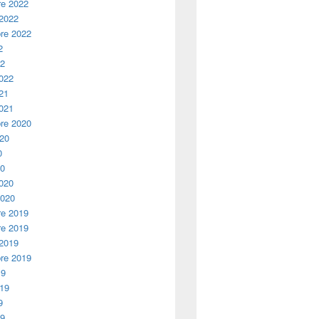
e 2022
 2022
re 2022
2
22
2022
21
2021
re 2020
020
0
20
2020
2020
e 2019
e 2019
 2019
re 2019
19
019
9
19