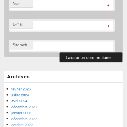
Nom
*
E-mail
*
Site web
Zone
principale
de
Archives
widget
pour
la
février 2026
barre
juillet 2024
latérale
avril 2024
décembre 2023
janvier 2023
décembre 2022
octobre 2022