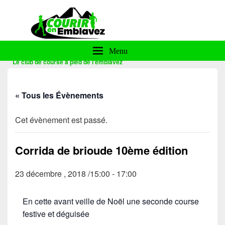
Courir en Emblavez
Menu
Le club de course à pied de l'emblavez
« Tous les Évènements
Cet évènement est passé.
Corrida de brioude 10ème édition
23 décembre , 2018 /15:00
-
17:00
En cette avant veille de Noël une seconde course
festive et déguisée