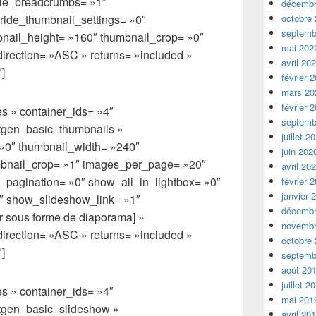
ble_breadcrumbs= »1″
décembr
ride_thumbnail_settings= »0″
octobre
septemb
nail_height= »160″ thumbnail_crop= »0″
mai 202
direction= »ASC » returns= »included »
avril 20
]
février 
mars 20
février 
s » container_ids= »4″
septemb
xtgen_basic_thumbnails »
juillet 2
 »0″ thumbnail_width= »240″
juin 202
mbnail_crop= »1″ images_per_page= »20″
avril 20
pagination= »0″ show_all_in_lightbox= »0″
février 
janvier 
″ show_slideshow_link= »1″
décembr
r sous forme de diaporama] »
novembr
direction= »ASC » returns= »included »
octobre
]
septemb
août 20
juillet 2
s » container_ids= »4″
mai 201
xtgen_basic_slideshow »
avril 20