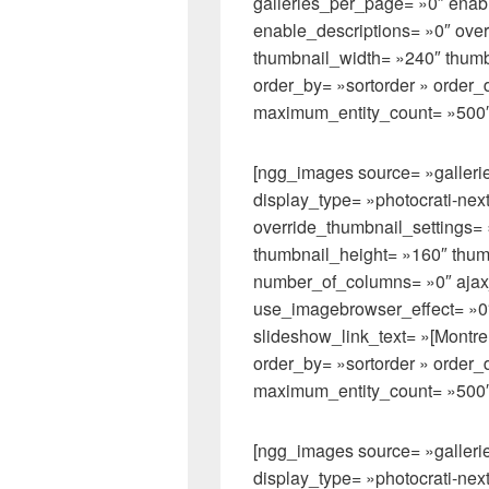
galleries_per_page= »0″ ena
enable_descriptions= »0″ over
thumbnail_width= »240″ thumb
order_by= »sortorder » order_
maximum_entity_count= »500″
[ngg_images source= »gallerie
display_type= »photocrati-ne
override_thumbnail_settings=
thumbnail_height= »160″ thu
number_of_columns= »0″ ajax_
use_imagebrowser_effect= »0
slideshow_link_text= »[Montre
order_by= »sortorder » order_
maximum_entity_count= »500″
[ngg_images source= »gallerie
display_type= »photocrati-ne