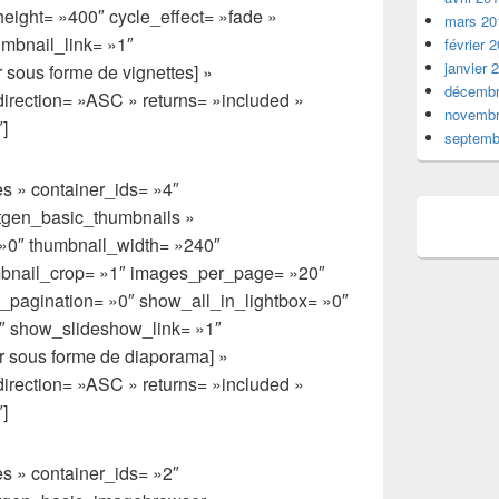
height= »400″ cycle_effect= »fade »
mars 20
umbnail_link= »1″
février 
janvier 
 sous forme de vignettes] »
décembr
direction= »ASC » returns= »included »
novembr
]
septemb
s » container_ids= »4″
xtgen_basic_thumbnails »
 »0″ thumbnail_width= »240″
mbnail_crop= »1″ images_per_page= »20″
pagination= »0″ show_all_in_lightbox= »0″
″ show_slideshow_link= »1″
r sous forme de diaporama] »
direction= »ASC » returns= »included »
]
s » container_ids= »2″