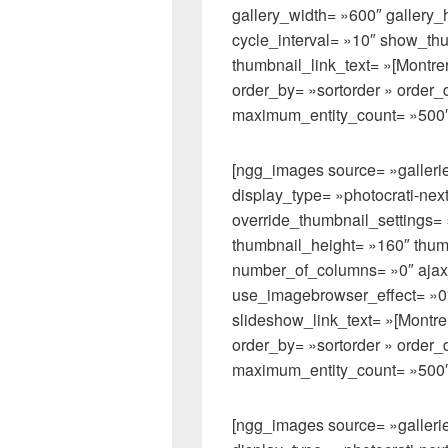
gallery_width= »600″ gallery_
cycle_interval= »10″ show_th
thumbnail_link_text= »[Montrer
order_by= »sortorder » order_
maximum_entity_count= »500″
[ngg_images source= »gallerie
display_type= »photocrati-ne
override_thumbnail_settings=
thumbnail_height= »160″ thu
number_of_columns= »0″ ajax_
use_imagebrowser_effect= »0
slideshow_link_text= »[Montre
order_by= »sortorder » order_
maximum_entity_count= »500″
[ngg_images source= »gallerie