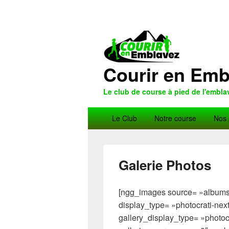
Courir en Emb
Le club de course à pied de l'embla
Menu
Le Club
Notre course
Nos 
principal
Galerie Photos
[ngg_images source= »albums 
display_type= »photocrati-n
gallery_display_type= »photo