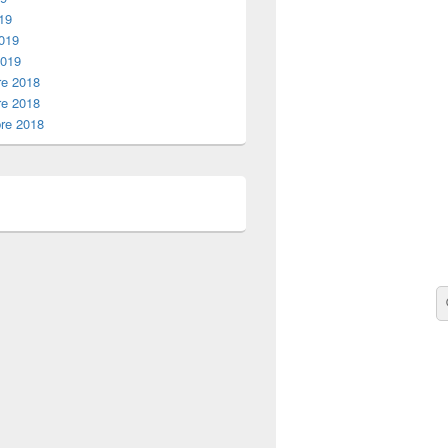
19
2019
2019
e 2018
e 2018
re 2018
Re