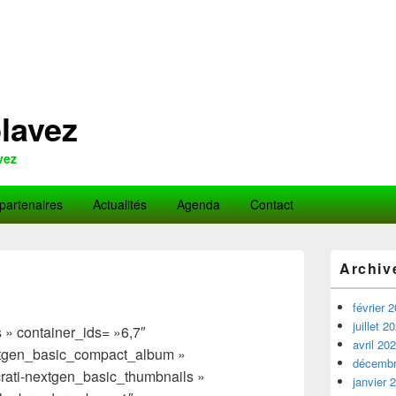
lavez
vez
partenaires
Actualités
Agenda
Contact
Zone
Archiv
principale
de
widget
février 
pour
juillet 2
» container_ids= »6,7″
la
avril 20
extgen_basic_compact_album »
barre
décembr
latérale
crati-nextgen_basic_thumbnails »
janvier 