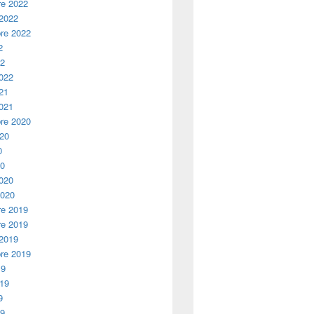
e 2022
 2022
re 2022
2
22
2022
21
2021
re 2020
020
0
20
2020
2020
e 2019
e 2019
 2019
re 2019
19
019
9
19