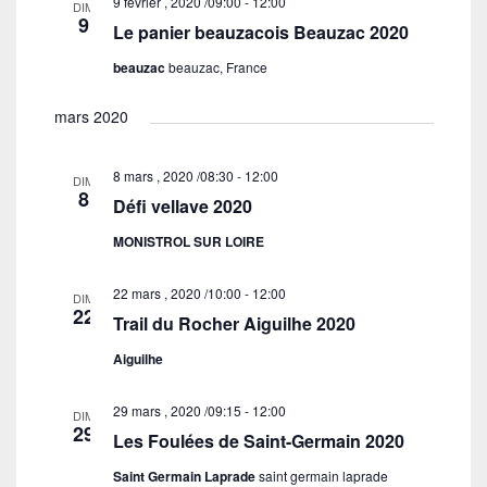
e
9 février , 2020 /09:00
-
12:00
DIM
n
9
n
Le panier beauzacois Beauzac 2020
d
t
beauzac
beauzac, France
e
v
mars 2020
u
e
8 mars , 2020 /08:30
-
12:00
DIM
8
s
Défi vellave 2020
É
MONISTROL SUR LOIRE
v
è
22 mars , 2020 /10:00
-
12:00
DIM
22
n
Trail du Rocher Aiguilhe 2020
e
Aiguilhe
m
e
29 mars , 2020 /09:15
-
12:00
DIM
29
Les Foulées de Saint-Germain 2020
n
t
Saint Germain Laprade
saint germain laprade