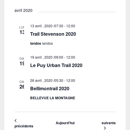
s
avril 2020
13 avril , 2020 /07:30
-
12:00
LUN
13
Trail Stevenson 2020
landos
landos
19 avril , 2020 /09:00
-
12:00
DIM
19
Le Puy Urban Trail 2020
26 avril , 2020 /05:30
-
12:00
DIM
26
Bellimontrail 2020
BELLEVUE LA MONTAGNE
Évènements
Aujourd’hui
suivants
Évènements
précédents