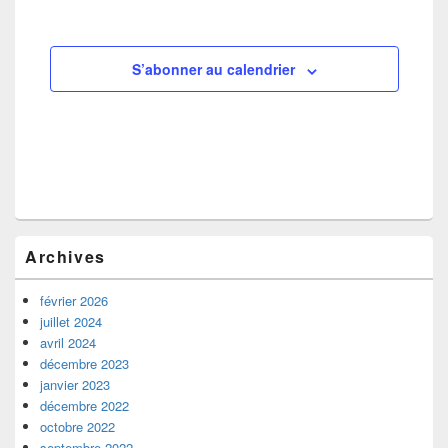
S’abonner au calendrier
Zone
Archives
principale
de
widget
février 2026
pour
juillet 2024
la
avril 2024
barre
décembre 2023
latérale
janvier 2023
décembre 2022
octobre 2022
septembre 2022