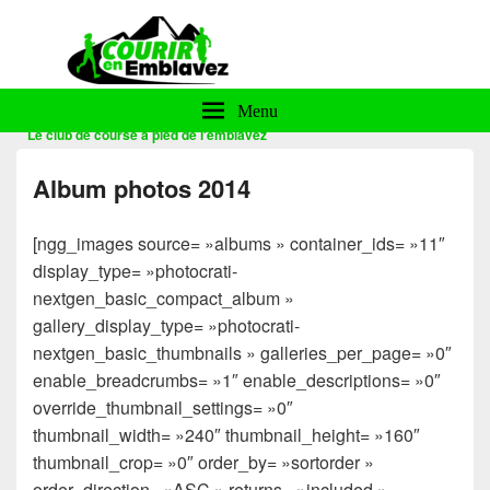
Courir en Emblavez
Menu
Le club de course à pied de l'emblavez
Album photos 2014
[ngg_images source= »albums » container_ids= »11″
display_type= »photocrati-
nextgen_basic_compact_album »
gallery_display_type= »photocrati-
nextgen_basic_thumbnails » galleries_per_page= »0″
enable_breadcrumbs= »1″ enable_descriptions= »0″
override_thumbnail_settings= »0″
thumbnail_width= »240″ thumbnail_height= »160″
thumbnail_crop= »0″ order_by= »sortorder »
order_direction= »ASC » returns= »included »