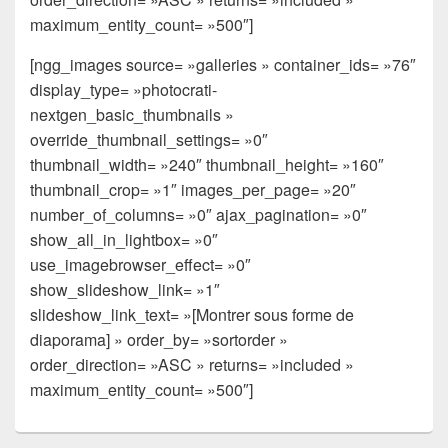
maximum_entity_count= »500″]
[ngg_images source= »galleries » container_ids= »76″
display_type= »photocrati-
nextgen_basic_thumbnails »
override_thumbnail_settings= »0″
thumbnail_width= »240″ thumbnail_height= »160″
thumbnail_crop= »1″ images_per_page= »20″
number_of_columns= »0″ ajax_pagination= »0″
show_all_in_lightbox= »0″
use_imagebrowser_effect= »0″
show_slideshow_link= »1″
slideshow_link_text= »[Montrer sous forme de
diaporama] » order_by= »sortorder »
order_direction= »ASC » returns= »included »
maximum_entity_count= »500″]