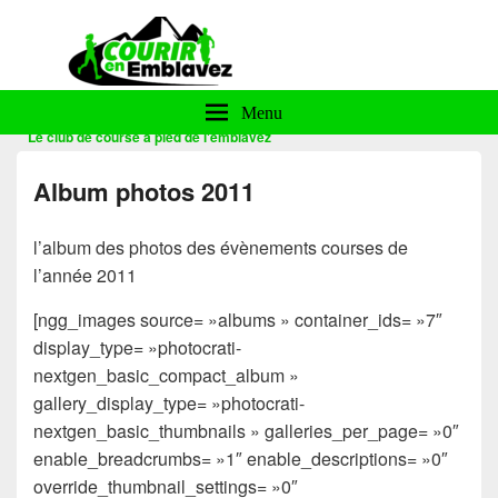
Courir en Emblavez
Menu
Le club de course à pied de l'emblavez
Album photos 2011
l’album des photos des évènements courses de
l’année 2011
[ngg_images source= »albums » container_ids= »7″
display_type= »photocrati-
nextgen_basic_compact_album »
gallery_display_type= »photocrati-
nextgen_basic_thumbnails » galleries_per_page= »0″
enable_breadcrumbs= »1″ enable_descriptions= »0″
override_thumbnail_settings= »0″