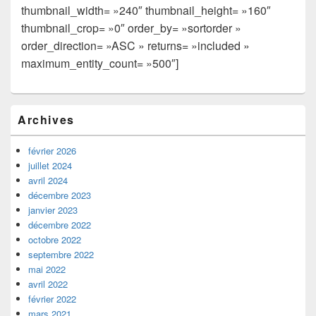
thumbnail_width= »240″ thumbnail_height= »160″
thumbnail_crop= »0″ order_by= »sortorder »
order_direction= »ASC » returns= »included »
maximum_entity_count= »500″]
Zone
Archives
principale
de
widget
février 2026
pour
juillet 2024
la
avril 2024
barre
décembre 2023
latérale
janvier 2023
décembre 2022
octobre 2022
septembre 2022
mai 2022
avril 2022
février 2022
mars 2021